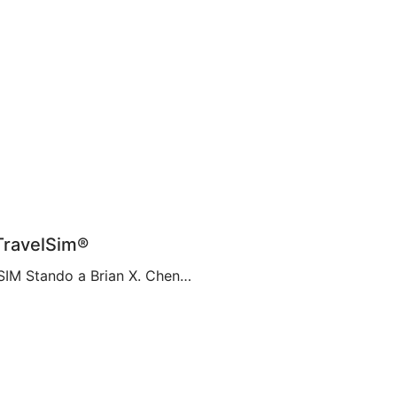
 TravelSim®
Una nuova era della comunicazione con le schede eSIM Stando a Brian X. Chen, autore principale di tecnologia di consumo presso il New York Times, tra non molto “la scheda SIM fisica non esisterà più“. Ciò pare sia dovuto alla decisione di Apple di eliminare il vassoio della scheda SIM dall’iPhone 14, rendendolo il primo […]