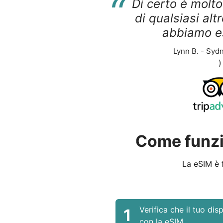
“
Di certo è molt
di qualsiasi alt
abbiamo e
Lynn B. - Sydn
)
Come funzi
La eSIM è f
Verifica che il tuo dis
1
con la eSIM