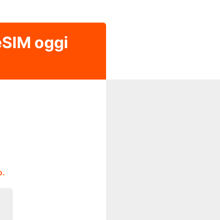
 eSIM oggi
o.