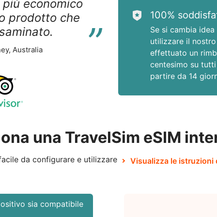
o più economico
“
100% soddisfat
ro prodotto che
saminato.
Se si cambia idea 
utilizzare il nostro
ey, Australia
effettuato un rimb
centesimo su tutti 
partire da 14 giorn
ona una TravelSim eSIM inte
acile da configurare e utilizzare
Visualizza le istruzioni 
positivo sia compatibile