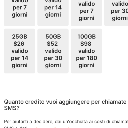
valido
valido
valido
valid
per 7
per 14
per 7
per 3
giorni
giorni
giorni
giorni
25GB
50GB
100GB
$26
$52
$98
valido
valido
valido
per 14
per 30
per 180
giorni
giorni
giorni
Quanto credito vuoi aggiungere per chiamate
SMS?
Per aiutarti a decidere, dai un'occhiata ai costi di chiama