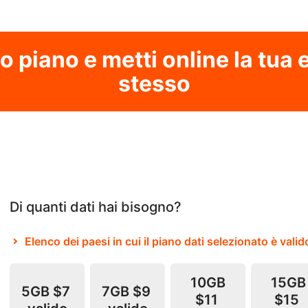
uo piano e metti online la tua
stesso
Di quanti dati hai bisogno?
Elenco dei paesi in cui il piano dati selezionato è valid
10GB
15GB
5GB
$7
7GB
$9
$11
$15