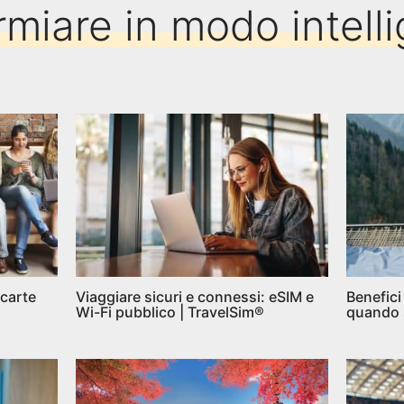
rmiare in modo intell
 carte
Viaggiare sicuri e connessi: eSIM e
Benefici
Wi-Fi pubblico | TravelSim®
quando s