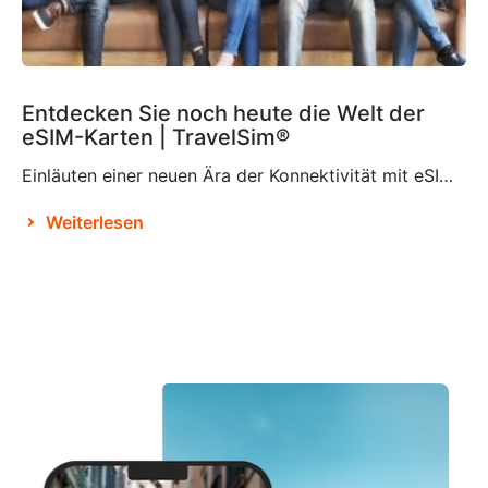
Entdecken Sie noch heute die Welt der
eSIM-Karten | TravelSim®
Einläuten einer neuen Ära der Konnektivität mit eSIM-Karten Laut Brian X. Chen, dem leitenden Autor für Verbrauchertechnologie bei der New York Times, wird es nicht mehr lange dauern, bis es „die physische SIM-Karte nicht mehr geben wird“. Dies ist offenbar der Entscheidung von Apple zu verdanken, das SIM-Kartenfach beim iPhone 14 zu eliminieren und es […]
Weiterlesen