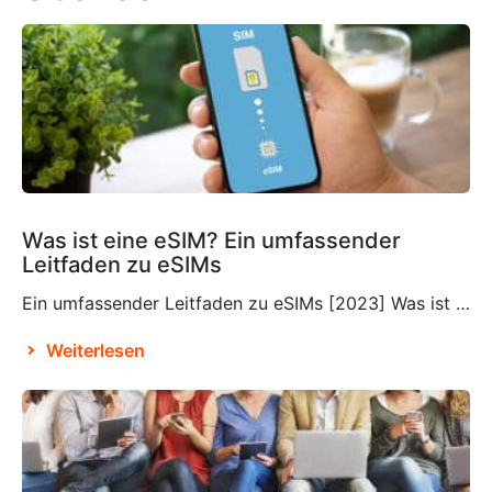
Was ist eine eSIM? Ein umfassender
Leitfaden zu eSIMs
Ein umfassender Leitfaden zu eSIMs [2023] Was ist eine eSIM? Wenn Sie mit dieser relativ neuen Technologie nicht vertraut sind, fragen Sie sich vielleicht, was eine eSIM ist und ob Sie diese in Ihre Reisepläne integrieren müssen oder nicht. Eine eSIM, auch eingebettete SIM oder elektronische SIM genannt, ist ein Bestandteil, der wahrscheinlich bereits in […]
Weiterlesen