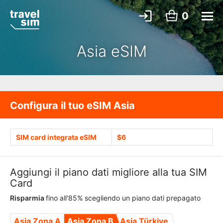
0
Asia eSIM
Configura il tuo eSIM Asia
SIM card integrata eSIM
$6
Aggiungi il piano dati migliore alla tua SIM
Card
Risparmia
fino all'85% scegliendo un piano dati prepagato
Asia Zona A
Asia Zona B
Asia Türkiye