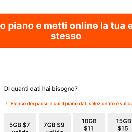
uo piano e metti online la tua
stesso
Di quanti dati hai bisogno?
Elenco dei paesi in cui il piano dati selezionato è valid
10GB
15GB
5GB
$7
7GB
$9
$11
$15