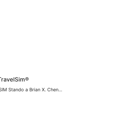
 TravelSim®
Una nuova era della comunicazione con le schede eSIM Stando a Brian X. Chen, autore principale di tecnologia di consumo presso il New York Times, tra non molto “la scheda SIM fisica non esisterà più“. Ciò pare sia dovuto alla decisione di Apple di eliminare il vassoio della scheda SIM dall’iPhone 14, rendendolo il primo […]