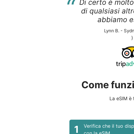
“
Di certo è molt
di qualsiasi alt
abbiamo e
Lynn B. - Sydn
)
Come funzi
La eSIM è f
Verifica che il tuo dis
1
con la eSIM