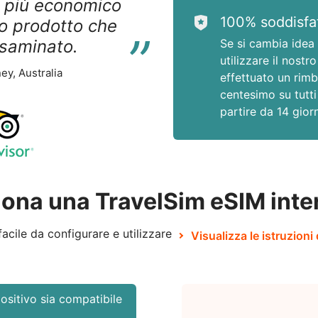
o più economico
“
100% soddisfat
ro prodotto che
saminato.
Se si cambia idea 
utilizzare il nostro
ey, Australia
effettuato un rimb
centesimo su tutti 
partire da 14 giorn
ona una TravelSim eSIM inte
acile da configurare e utilizzare
Visualizza le istruzioni 
positivo sia compatibile