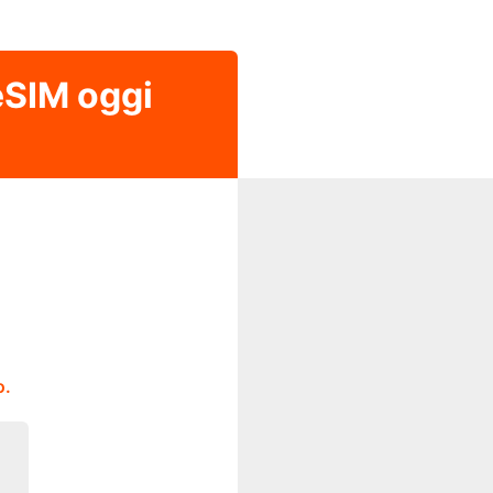
 eSIM oggi
o.