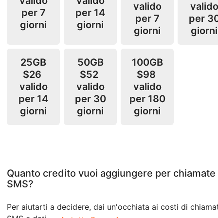
valido
valido
valido
valid
per 7
per 14
per 7
per 3
giorni
giorni
giorni
giorni
25GB
50GB
100GB
$26
$52
$98
valido
valido
valido
per 14
per 30
per 180
giorni
giorni
giorni
Quanto credito vuoi aggiungere per chiamate
SMS?
Per aiutarti a decidere, dai un'occhiata ai costi di chiama