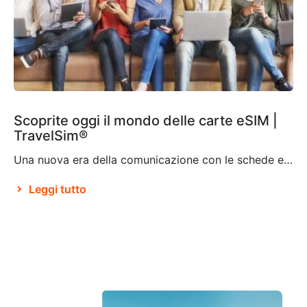
Scoprite oggi il mondo delle carte eSIM |
TravelSim®
Una nuova era della comunicazione con le schede eSIM Stando a Brian X. Chen, autore principale di tecnologia di consumo presso il New York Times, tra non molto “la scheda SIM fisica non esisterà più“. Ciò pare sia dovuto alla decisione di Apple di eliminare il vassoio della scheda SIM dall’iPhone 14, rendendolo il primo […]
Leggi tutto