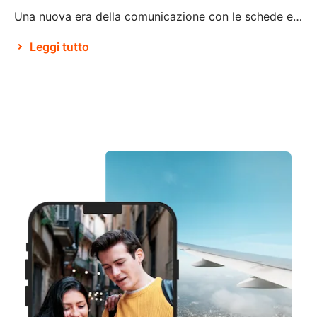
Una nuova era della comunicazione con le schede eSIM Stando a Brian X. Chen, autore principale di tecnologia di consumo presso il New York Times, tra non molto “la scheda SIM fisica non esisterà più“. Ciò pare sia dovuto alla decisione di Apple di eliminare il vassoio della scheda SIM dall’iPhone 14, rendendolo il primo […]
Leggi tutto