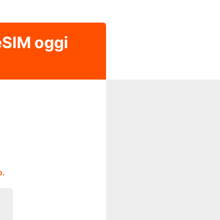
 eSIM oggi
o.