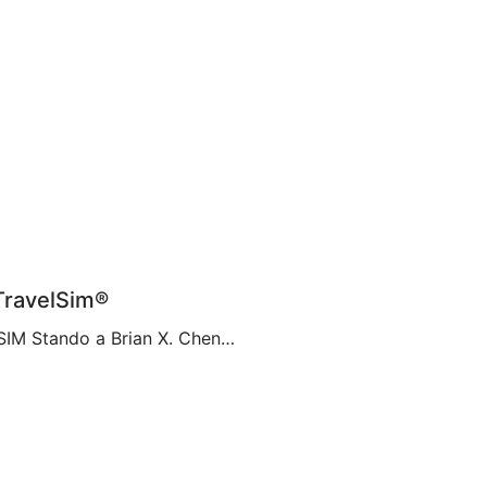
 TravelSim®
Una nuova era della comunicazione con le schede eSIM Stando a Brian X. Chen, autore principale di tecnologia di consumo presso il New York Times, tra non molto “la scheda SIM fisica non esisterà più“. Ciò pare sia dovuto alla decisione di Apple di eliminare il vassoio della scheda SIM dall’iPhone 14, rendendolo il primo […]