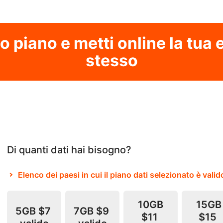
uo piano e metti online la tua
stesso
Di quanti dati hai bisogno?
Elenco dei paesi in cui il piano dati selezionato è valid
10GB
15GB
5GB
$7
7GB
$9
$11
$15