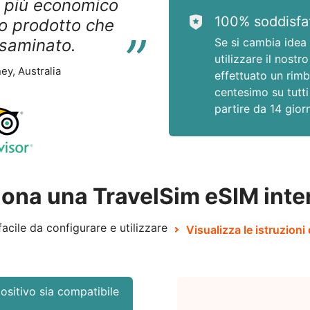
o più economico
“
100% soddisfat
ro prodotto che
saminato.
Se si cambia idea 
utilizzare il nostro
ey, Australia
effettuato un rimb
centesimo su tutti 
partire da 14 giorn
ona una TravelSim eSIM inte
acile da configurare e utilizzare
Visualizza le istruzioni 
positivo sia compatibile