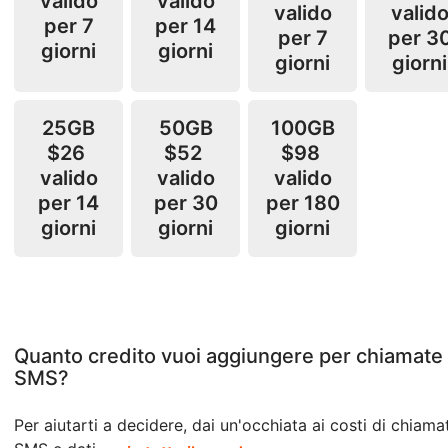
valido
valido
valido
valid
per 7
per 14
per 7
per 3
giorni
giorni
giorni
giorni
25GB
50GB
100GB
$26
$52
$98
valido
valido
valido
per 14
per 30
per 180
giorni
giorni
giorni
Quanto credito vuoi aggiungere per chiamate
SMS?
Per aiutarti a decidere, dai un'occhiata ai costi di chiama