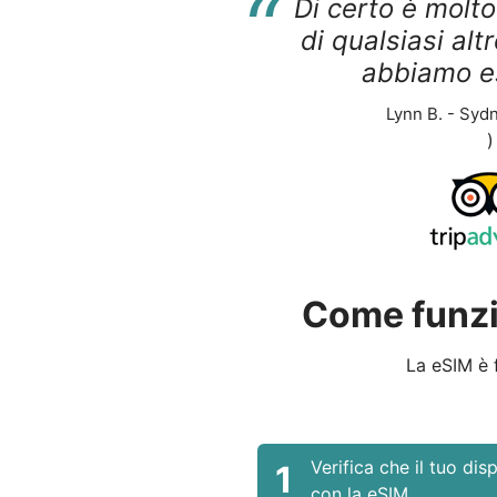
“
Di certo è molt
di qualsiasi alt
abbiamo e
Lynn B. - Sydn
)
Come funzi
La eSIM è f
Verifica che il tuo dis
1
con la eSIM