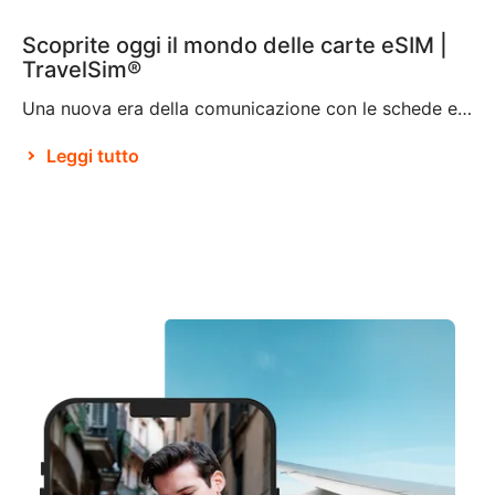
Scoprite oggi il mondo delle carte eSIM |
TravelSim®
Una nuova era della comunicazione con le schede eSIM Stando a Brian X. Chen, autore principale di tecnologia di consumo presso il New York Times, tra non molto “la scheda SIM fisica non esisterà più“. Ciò pare sia dovuto alla decisione di Apple di eliminare il vassoio della scheda SIM dall’iPhone 14, rendendolo il primo […]
Leggi tutto