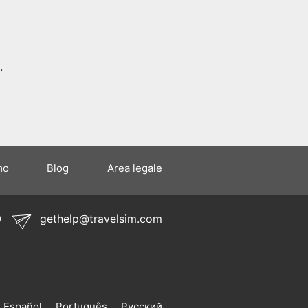
.
mo
Blog
Area legale
0
gethelp@travelsim.com
Español
Português
Русский