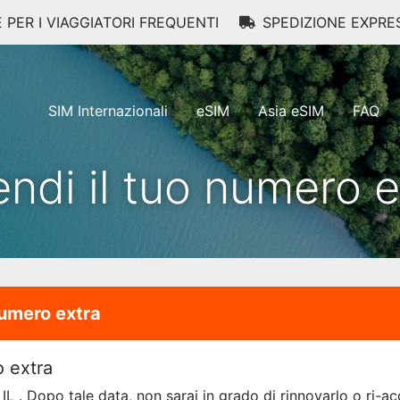
E PER I VIAGGIATORI FREQUENTI
SPEDIZIONE EXPRE
SIM Internazionali
eSIM
Asia eSIM
FAQ
endi il tuo numero e
numero extra
o extra
IL . Dopo tale data, non sarai in grado di rinnovarlo o ri-acq