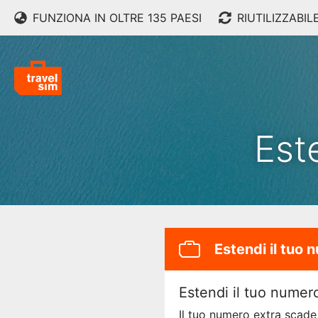
FUNZIONA IN OLTRE 135 PAESI
RIUTILIZZABIL
Est
Estendi il tuo 
Estendi il tuo numer
Il tuo numero extra scade 