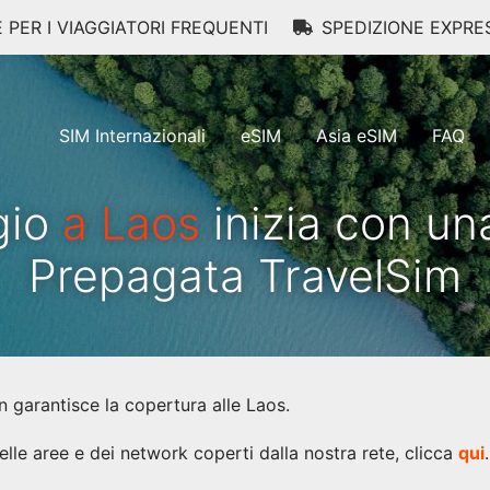
E PER I VIAGGIATORI FREQUENTI
SPEDIZIONE EXPRE
SIM Internazionali
eSIM
Asia eSIM
FAQ
ggio
a Laos
inizia con un
Prepagata TravelSim
 garantisce la copertura alle Laos.
delle aree e dei network coperti dalla nostra rete, clicca
qui
.