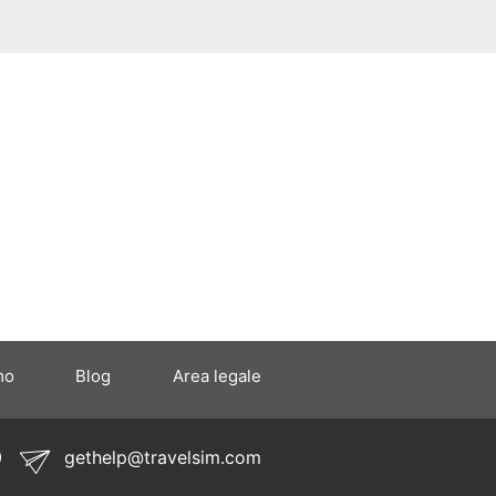
mo
Blog
Area legale
0
gethelp@travelsim.com