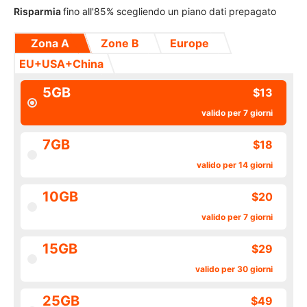
Risparmia
fino all'85% scegliendo un piano dati prepagato
Zona A
Zone B
Europe
EU+USA+China
5GB
$13
valido per 7 giorni
7GB
$18
valido per 14 giorni
10GB
$20
valido per 7 giorni
15GB
$29
valido per 30 giorni
25GB
$49