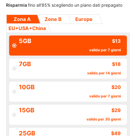
Risparmia
fino all'85% scegliendo un piano dati prepagato
Zona A
Zone B
Europe
EU+USA+China
5GB
$13
valido per 7 giorni
7GB
$18
valido per 14 giorni
10GB
$20
valido per 7 giorni
15GB
$29
valido per 30 giorni
25GB
$49