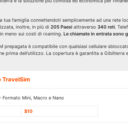
ilterra è la soluzione più comoda ed economica per rimane
 la tua famiglia connettendoti semplicemente ad una rete loc
zzata, inoltre, in più di
205 Paesi
attraverso
340 reti
. Tele
 in meno sui costi di roaming.
Le chiamate in entrata sono g
SIM prepagata è compatibile con qualsiasi cellulare sblocca
ine prima dell’utilizzo. La copertura è garantita a Gibilterra 
o TravelSim
 Formato Mini, Macro e Nano
$10