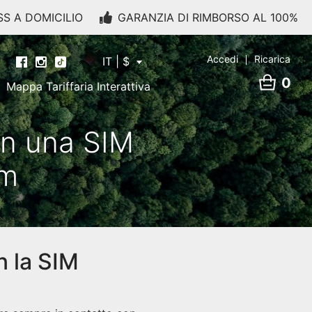
SS A DOMICILIO
GARANZIA DI RIMBORSO AL 100%
Accedi
Ricarica
IT | $
0
Mappa Tariffaria Interattiva
on una SIM
im
n la SIM