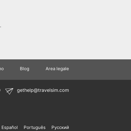
.
mo
Blog
Area legale
0
gethelp@travelsim.com
Español
Português
Русский