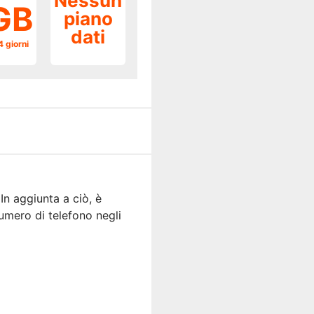
Nessun
GB
piano
dati
4 giorni
In aggiunta a ciò, è
umero di telefono negli