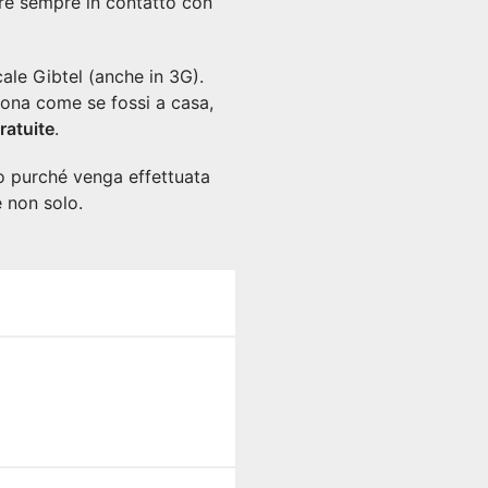
re sempre in contatto con
ale Gibtel (anche in 3G).
fona come se fossi a casa,
ratuite
.
to purché venga effettuata
e non solo.