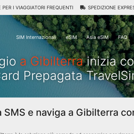
E PER I VIAGGIATORI FREQUENTI
SPEDIZIONE EXPRE
SIM Internazionali
eSIM
Asia eSIM
FAQ
ggio
a Gibilterra
inizia c
ard Prepagata TravelS
a SMS e naviga a Gibilterra co