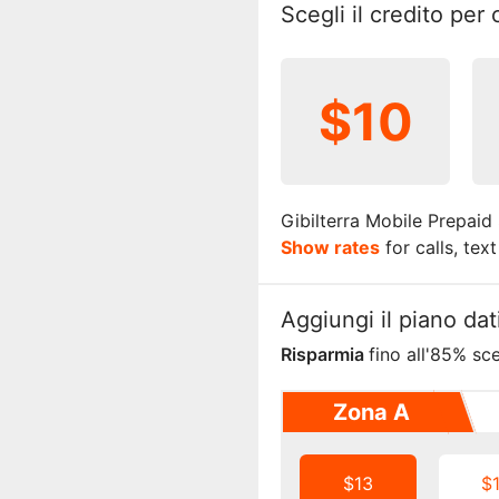
Scegli il credito pe
$10
Gibilterra Mobile Prepaid
Show rates
for calls, tex
Aggiungi il piano dat
Risparmia
fino all'85% sc
Zona A
$13
$