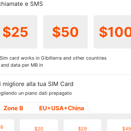
r chiamate e SMS
$25
$50
$10
 Sim card works in Gibilterra and other countries
t and data per MB in
i migliore alla tua SIM Card
egliendo un piano dati prepagato
Zone B
EU+USA+China
18
$20
$29
$49