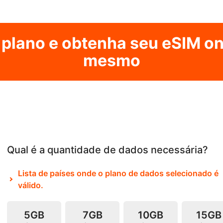
 plano e obtenha seu eSIM on
mesmo
Qual é a quantidade de dados necessária?
Lista de países onde o plano de dados selecionado é
válido.
5GB
7GB
10GB
15GB