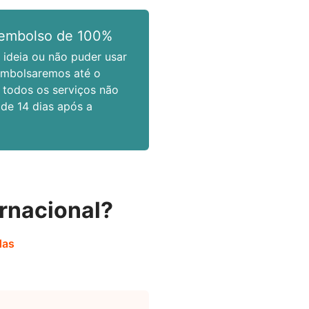
eembolso de 100%
ideia ou não puder usar
embolsaremos até o
 todos os serviços não
r de 14 dias após a
rnacional?
das