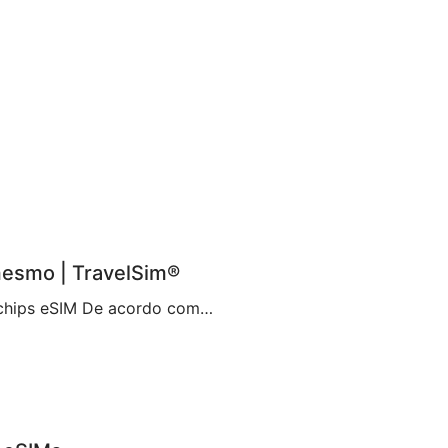
mesmo | TravelSim®
Abraçando uma nova era de conectividade com os chips eSIM De acordo com Brian X. Chen, redator-chefe de tecnologia de consumo do The New York Times, não demorará muito para que “o chip físico não exista mais“. Aparentemente, isso se deve à decisão da Apple de eliminar a bandeja de chip do iPhone 14, tornando-o […]