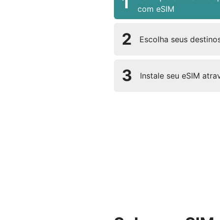
1
com eSIM
2
Escolha seus destinos
3
Instale seu eSIM atr