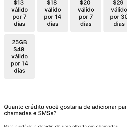
$13
$18
$20
$29
válido
válido
válido
válid
por 7
por 14
por 7
por 3
dias
dias
dias
dias
25GB
$49
válido
por 14
dias
Quanto crédito você gostaria de adicionar pa
chamadas e SMSs?
Para ajudá-lo a decidir, dê uma olhada em chamadas,