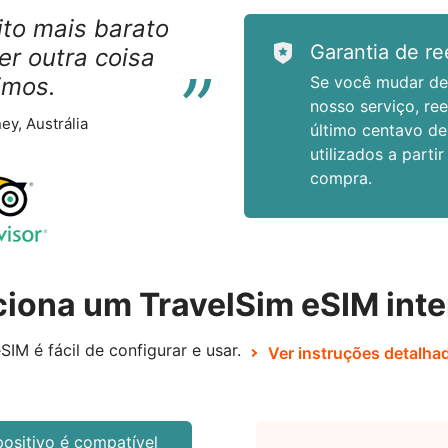
to mais barato
“
Garantia de r
r outra coisa
imos.
Se você mudar de 
nosso serviço, re
ey, Austrália
último centavo de
utilizados a parti
compra.
iona um TravelSim eSIM inte
SIM é fácil de configurar e usar.
Ver instruções detalha
positivo é compatível