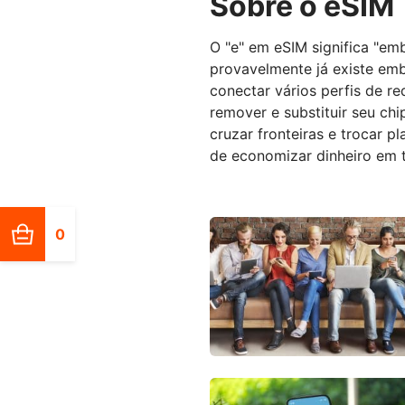
Sobre o eSIM
O "e" em eSIM significa "em
provavelmente já existe em
conectar vários perfis de r
remover e substituir seu chip
cruzar fronteiras e trocar 
de economizar dinheiro em t
0