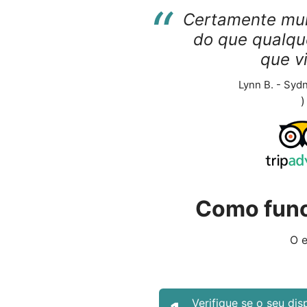
“
Certamente mui
do que qualque
que v
Lynn B. - Sydn
)
Como func
O e
Verifique se o seu dis