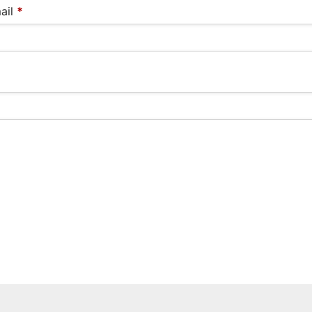
ail
*