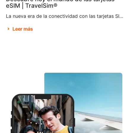
eSIM | TravelSim®
La nueva era de la conectividad con las tarjetas SIM electrónicas Brian X. Chen, redactor jefe de tecnología de consumo de The New York Times, afirma que no pasará mucho tiempo antes de que «la tarjeta SIM física deje de existir«. Parece ser que esto se debe a la decisión de Apple de eliminar la […]
Leer más