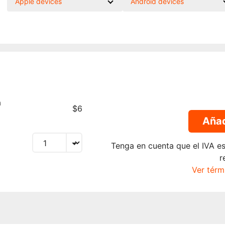
Apple devices
Android devices
a
$6
Añad
Tenga en cuenta que el IVA es
r
Ver térm