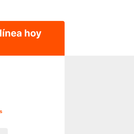
línea hoy
s