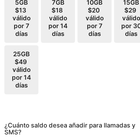
5GB
7GB
10GB
15GB
$13
$18
$20
$29
válido
válido
válido
válid
por 7
por 14
por 7
por 3
días
días
días
días
25GB
$49
válido
por 14
días
¿Cuánto saldo desea añadir para llamadas y
SMS?