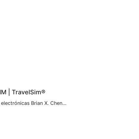
IM | TravelSim®
La nueva era de la conectividad con las tarjetas SIM electrónicas Brian X. Chen, redactor jefe de tecnología de consumo de The New York Times, afirma que no pasará mucho tiempo antes de que «la tarjeta SIM física deje de existir«. Parece ser que esto se debe a la decisión de Apple de eliminar la […]