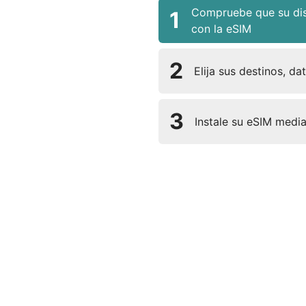
Compruebe que su dis
1
con la eSIM
2
Elija sus destinos, da
3
Instale su eSIM medi