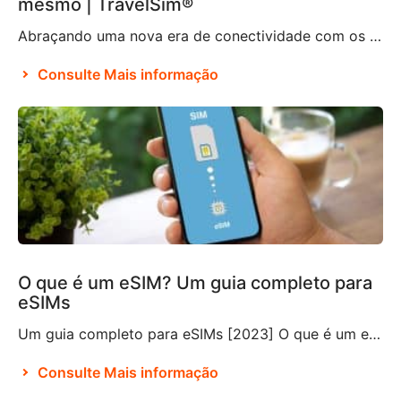
mesmo | TravelSim®
Abraçando uma nova era de conectividade com os chips eSIM De acordo com Brian X. Chen, redator-chefe de tecnologia de consumo do The New York Times, não demorará muito para que “o chip físico não exista mais“. Aparentemente, isso se deve à decisão da Apple de eliminar a bandeja de chip do iPhone 14, tornando-o […]
Consulte Mais informação
O que é um eSIM? Um guia completo para
eSIMs
Um guia completo para eSIMs [2023] O que é um eSIM? Se você não está familiarizado com essa tecnologia relativamente nova, pode estar se perguntando o que é um eSIM e se precisa ou não incluí-lo em seus planos de viagem. Um eSIM, também conhecido como SIM incorporado ou SIM eletrônico, é um componente que […]
Consulte Mais informação