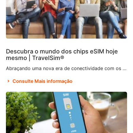
Descubra o mundo dos chips eSIM hoje
mesmo | TravelSim®
Abraçando uma nova era de conectividade com os chips eSIM De acordo com Brian X. Chen, redator-chefe de tecnologia de consumo do The New York Times, não demorará muito para que “o chip físico não exista mais“. Aparentemente, isso se deve à decisão da Apple de eliminar a bandeja de chip do iPhone 14, tornando-o […]
Consulte Mais informação