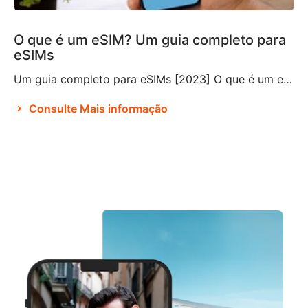
O que é um eSIM? Um guia completo para
eSIMs
Um guia completo para eSIMs [2023] O que é um eSIM? Se você não está familiarizado com essa tecnologia relativamente nova, pode estar se perguntando o que é um eSIM e se precisa ou não incluí-lo em seus planos de viagem. Um eSIM, também conhecido como SIM incorporado ou SIM eletrônico, é um componente que […]
Consulte Mais informação