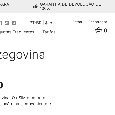
PARA
GARANTIA DE DEVOLUÇÃO DE
100%
Entrar
Recarregar
PT-BR | $
0
guntas Frequentes
Tarifas
zegovina
o
ovina. O eSIM é como o
solução mais conveniente e