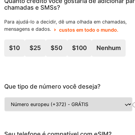
Quanto crédito você gostaria de adicionar pa
chamadas e SMSs?
Para ajudá-lo a decidir, dê uma olhada em chamadas,
mensagens e dados.
custos em todo o mundo.
$10
$25
$50
$100
Nenhum
Que tipo de número você deseja?
Seu telefone é compatível com eSIM?