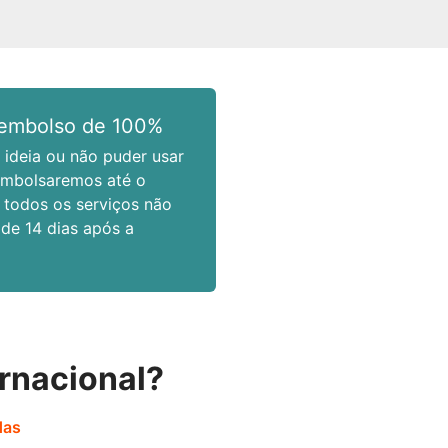
eembolso de 100%
ideia ou não puder usar
embolsaremos até o
 todos os serviços não
r de 14 dias após a
rnacional?
das