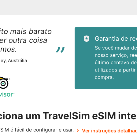
to mais barato
“
Garantia de r
r outra coisa
imos.
Se você mudar de 
nosso serviço, re
ey, Austrália
último centavo de
utilizados a parti
compra.
iona um TravelSim eSIM inte
SIM é fácil de configurar e usar.
Ver instruções detalha