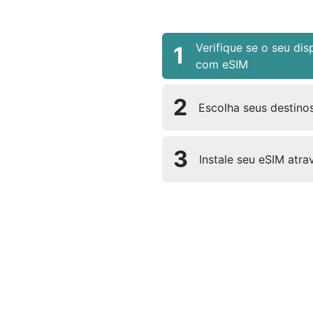
Verifique se o seu dis
1
com eSIM
2
Escolha seus destinos
3
Instale seu eSIM atr