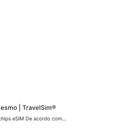
mesmo | TravelSim®
Abraçando uma nova era de conectividade com os chips eSIM De acordo com Brian X. Chen, redator-chefe de tecnologia de consumo do The New York Times, não demorará muito para que “o chip físico não exista mais“. Aparentemente, isso se deve à decisão da Apple de eliminar a bandeja de chip do iPhone 14, tornando-o […]