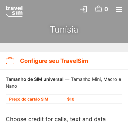
0
Tunísia
Configure seu TravelSim
Tamanho de SIM universal
— Tamanho Mini, Macro e
Nano
Preço do cartão SIM
$10
Choose credit for calls, text and data