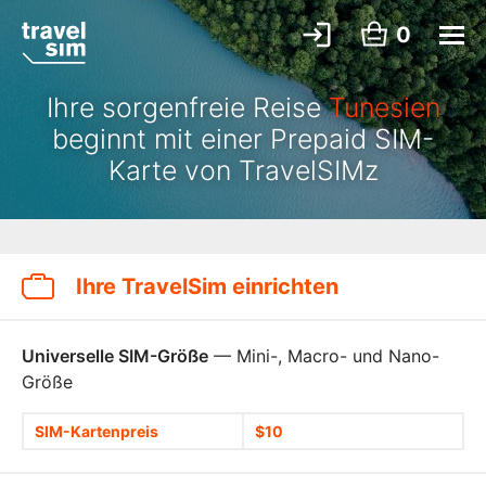
0
Ihre sorgenfreie Reise
Tunesien
beginnt mit einer Prepaid SIM-
Karte von TravelSIMz
Ihre TravelSim einrichten
Universelle SIM-Größe
— Mini-, Macro- und Nano-
Größe
SIM-Kartenpreis
$10