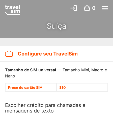
0
Suíça
Configure seu TravelSim
Tamanho de SIM universal
— Tamanho Mini, Macro e
Nano
Preço do cartão SIM
$10
Escolher crédito para chamadas e
mensagens de texto