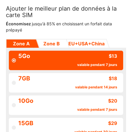
Ajouter le meilleur plan de données à la
carte SIM
Économisez
jusqu'à 85% en choisissant un forfait data
prépayé
Zone A
Zone B
EU+USA+China
5Go
$13
valable pendant 7 jours
7GB
$18
valable pendant 14 jours
10Go
$20
valable pendant 7 jours
15GB
$29
valable pendant 30 jours