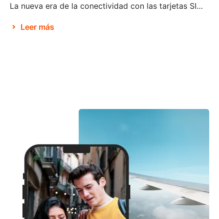
La nueva era de la conectividad con las tarjetas SIM electrónicas Brian X. Chen, redactor jefe de tecnología de consumo de The New York Times, afirma que no pasará mucho tiempo antes de que «la tarjeta SIM física deje de existir«. Parece ser que esto se debe a la decisión de Apple de eliminar la […]
Leer más