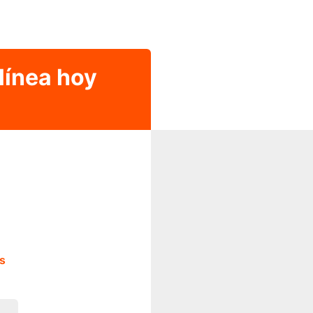
línea hoy
s