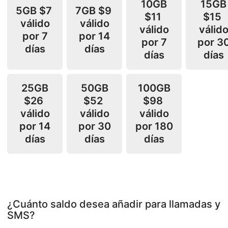
10GB
15GB
5GB
$7
7GB
$9
$11
$15
válido
válido
válido
válid
por 7
por 14
por 7
por 3
días
días
días
días
25GB
50GB
100GB
$26
$52
$98
válido
válido
válido
por 14
por 30
por 180
días
días
días
¿Cuánto saldo desea añadir para llamadas y
SMS?