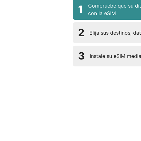
Compruebe que su dis
1
con la eSIM
2
Elija sus destinos, da
3
Instale su eSIM medi