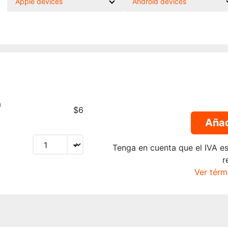
Apple devices
Android devices
a
$6
Añad
Tenga en cuenta que el IVA es
r
Ver térm