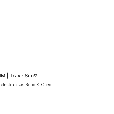
IM | TravelSim®
La nueva era de la conectividad con las tarjetas SIM electrónicas Brian X. Chen, redactor jefe de tecnología de consumo de The New York Times, afirma que no pasará mucho tiempo antes de que «la tarjeta SIM física deje de existir«. Parece ser que esto se debe a la decisión de Apple de eliminar la […]