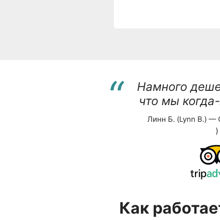
“
Намного деше
что мы когда
Линн Б. (Lynn B.) —
)
Как работае