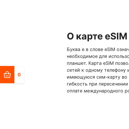
О карте eSIM
Буква е в слове eSIM озна
необходимое для использо
планшет. Карта eSIM позв
сетей к одному телефону 
0
имеющуюся сим-карту во в
гибкость при пересечении
оплате международного ро