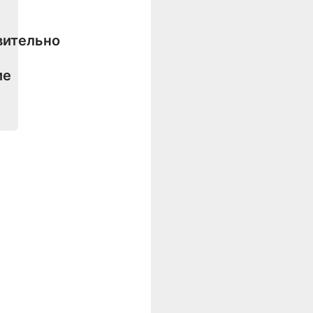
вительно
ие