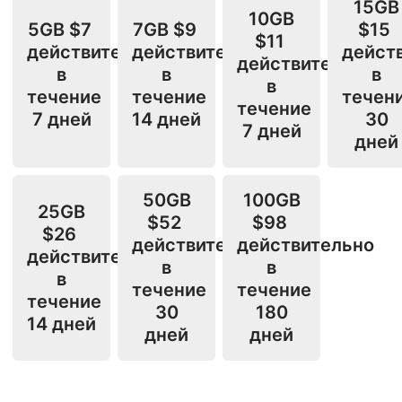
15GB
10GB
5GB
$7
7GB
$9
$15
$11
действительно
действительно
дейст
действительно
в
в
в
в
течение
течение
течен
течение
7 дней
14 дней
30
7 дней
дней
50GB
100GB
25GB
$52
$98
$26
действительно
действительно
действительно
в
в
в
течение
течение
течение
30
180
14 дней
дней
дней