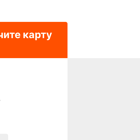
чите карту
?