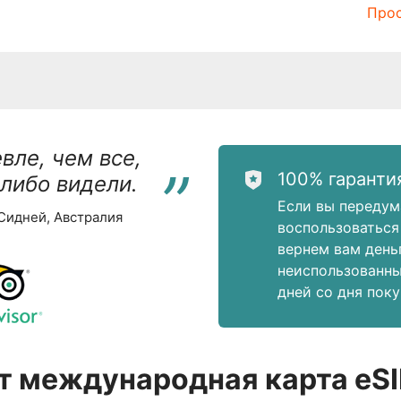
Прос
“
вле, чем все,
100% гаранти
-либо видели.
Если вы передум
 Сидней, Австралия
воспользоваться
вернем вам деньг
неиспользованны
дней со дня поку
т международная карта eSI