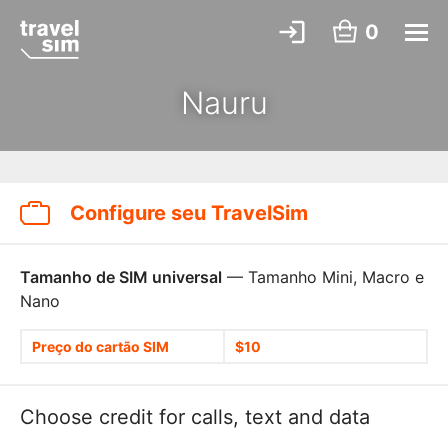
0
Nauru
Configure seu TravelSim
Tamanho de SIM universal
— Tamanho Mini, Macro e
Nano
Preço do cartão SIM
$10
Choose credit for calls, text and data