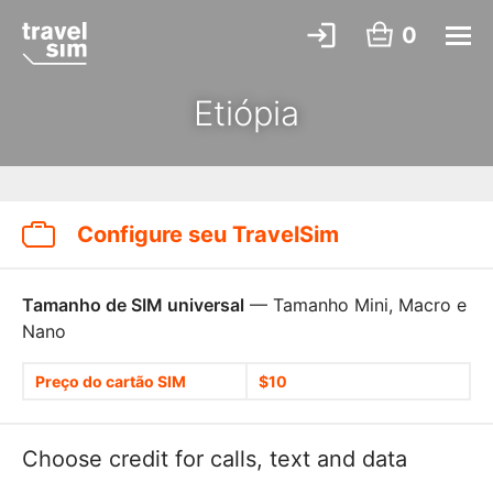
0
Etiópia
Configure seu TravelSim
Tamanho de SIM universal
— Tamanho Mini, Macro e
Nano
Preço do cartão SIM
$10
Choose credit for calls, text and data