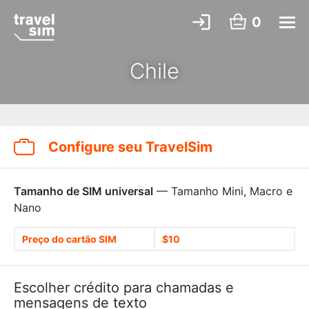
0
Chile
Configure seu TravelSim
Tamanho de SIM universal
— Tamanho Mini, Macro e
Nano
Preço do cartão SIM
$10
Escolher crédito para chamadas e
mensagens de texto