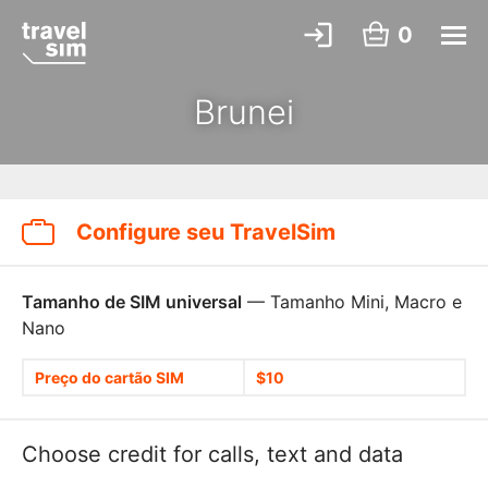
0
Brunei
Configure seu TravelSim
Tamanho de SIM universal
— Tamanho Mini, Macro e
Nano
Preço do cartão SIM
$10
Choose credit for calls, text and data