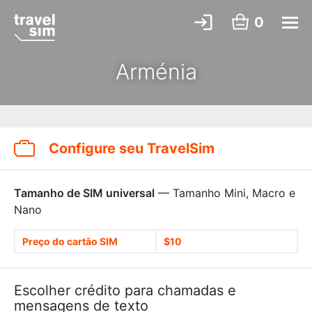
0
Arménia
Configure seu TravelSim
Tamanho de SIM universal
— Tamanho Mini, Macro e
Nano
Preço do cartão SIM
$10
Escolher crédito para chamadas e
mensagens de texto