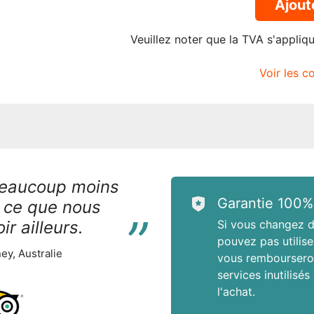
Ajout
Veuillez noter que la TVA s'appliq
Voir les c
beaucoup moins
“
Garantie 100%
 ce que nous
r ailleurs.
Si vous changez d
pouvez pas utilise
ey, Australie
vous rembourseron
services inutilisés
l'achat.