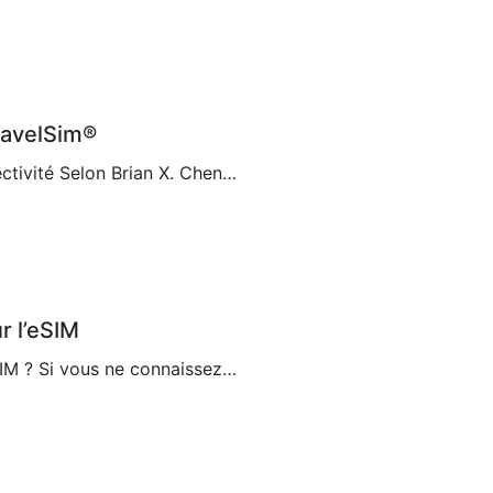
ravelSim®
Les Cartes eSIM Ouvrent une Nouvelle Ère de Connectivité Selon Brian X. Chen, journaliste du New York Times spécialisé dans les technologies grand public, bientôt « la carte SIM physique n’existera plus« . C’est en partie grâce à la décision d’Apple de supprimer le support de carte SIM de l’iPhone 14, ce qui en fait le premier […]
r l’eSIM
Guide complet sur l’eSIM [2023] Qu’est-ce qu’une eSIM ? Si vous ne connaissez pas cette technologie relativement nouvelle, vous vous demandez ce qu’est une eSIM et si vous devriez choisir cette option pour vos déplacements et vos voyages. Une eSIM, également connue sous le nom de SIM intégrée ou SIM électronique, est un composant qui […]