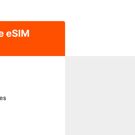
e eSIM
les