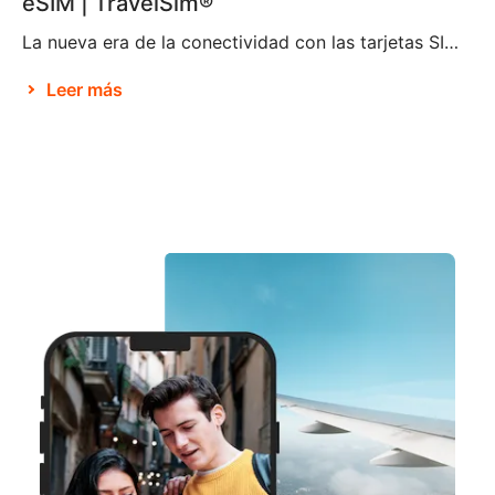
eSIM | TravelSim®
La nueva era de la conectividad con las tarjetas SIM electrónicas Brian X. Chen, redactor jefe de tecnología de consumo de The New York Times, afirma que no pasará mucho tiempo antes de que «la tarjeta SIM física deje de existir«. Parece ser que esto se debe a la decisión de Apple de eliminar la […]
Leer más