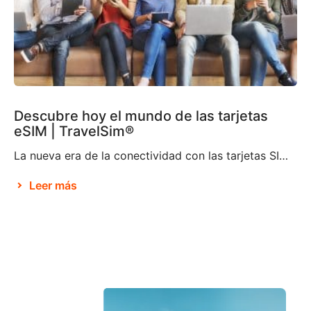
Descubre hoy el mundo de las tarjetas
eSIM | TravelSim®
La nueva era de la conectividad con las tarjetas SIM electrónicas Brian X. Chen, redactor jefe de tecnología de consumo de The New York Times, afirma que no pasará mucho tiempo antes de que «la tarjeta SIM física deje de existir«. Parece ser que esto se debe a la decisión de Apple de eliminar la […]
Leer más