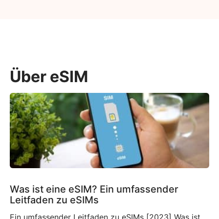
Über eSIM
Was ist eine eSIM? Ein umfassender
Leitfaden zu eSIMs
Ein umfassender Leitfaden zu eSIMs [2023] Was ist eine eSIM? Wenn Sie mit dieser relativ neuen Technologie nicht vertraut sind, fragen Sie sich vielleicht, was eine eSIM ist und ob Sie diese in Ihre Reisepläne integrieren müssen oder nicht. Eine eSIM, auch eingebettete SIM oder elektronische SIM genannt, ist ein Bestandteil, der wahrscheinlich bereits in […]