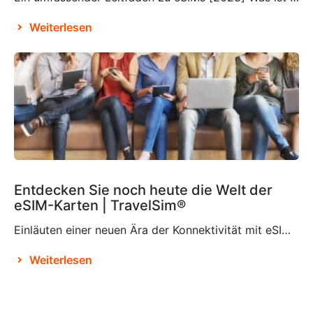
Weiterlesen
Entdecken Sie noch heute die Welt der
eSIM-Karten | TravelSim®
Einläuten einer neuen Ära der Konnektivität mit eSIM-Karten Laut Brian X. Chen, dem leitenden Autor für Verbrauchertechnologie bei der New York Times, wird es nicht mehr lange dauern, bis es „die physische SIM-Karte nicht mehr geben wird“. Dies ist offenbar der Entscheidung von Apple zu verdanken, das SIM-Kartenfach beim iPhone 14 zu eliminieren und es […]
Weiterlesen