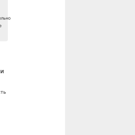
ельно
е
 и
сть