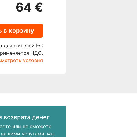
64 €
 в корзину
о для жителей ЕС
применяется НДС.
мотреть условия
я возврата денег
аете или не сможете
 нашими услугами, мы