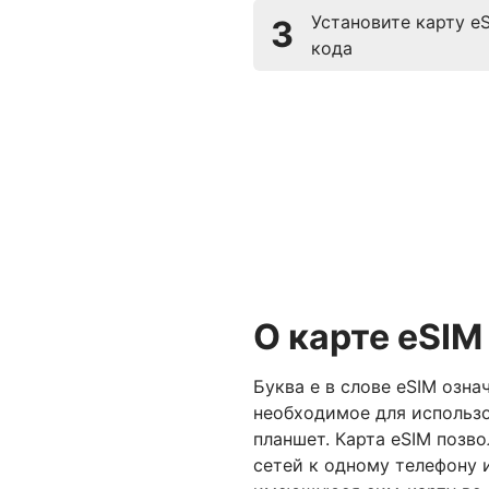
Установите карту e
3
кода
О карте eSIM
Буква е в слове eSIM озна
необходимое для использо
планшет. Карта eSIM позв
сетей к одному телефону 