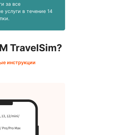
и за все
е услуги в течение 14
пки.
M TravelSim?
ые инструкции