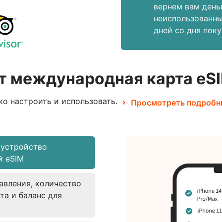
вернем вам деньг
неиспользованны
дней со дня поку
т международная карта eSI
ко настроить и использовать.
Просмотреть подробн
 устройство
й eSIM
авления, количество
та и баланс для