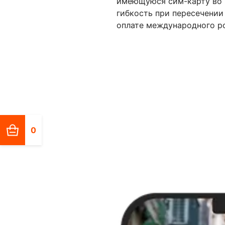
имеющуюся сим-карту во в
гибкость при пересечении
оплате международного ро
0