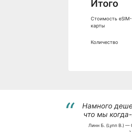
Итого
Cтоимость eSIM-
карты
Количество
“
Намного деше
что мы когда
Линн Б. (Lynn B.) —