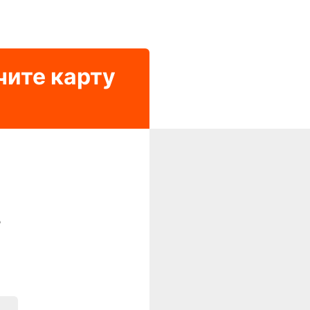
чите карту
?