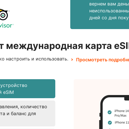
вернем вам деньг
неиспользованны
дней со дня поку
т международная карта eSI
ко настроить и использовать.
Просмотреть подробн
 устройство
й eSIM
авления, количество
та и баланс для