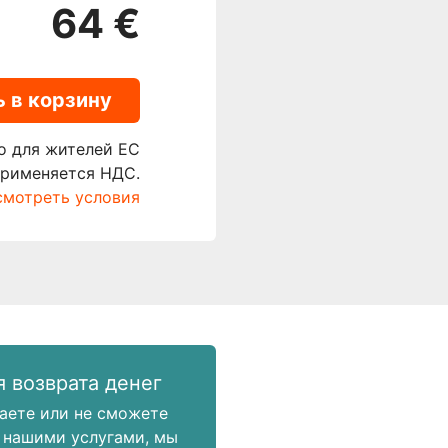
64 €
 в корзину
о для жителей ЕС
применяется НДС.
мотреть условия
я возврата денег
аете или не сможете
 нашими услугами, мы