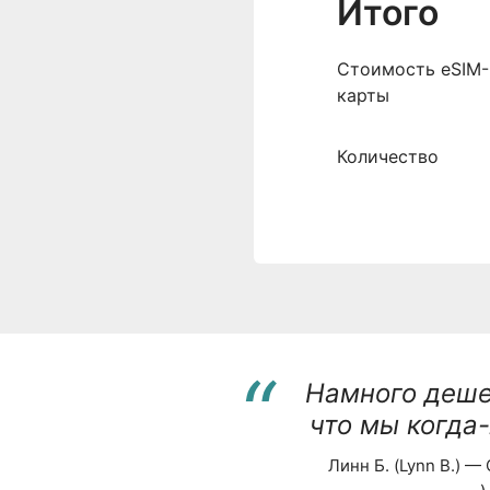
Итого
Cтоимость eSIM-
карты
Количество
“
Намного деше
что мы когда
Линн Б. (Lynn B.) —