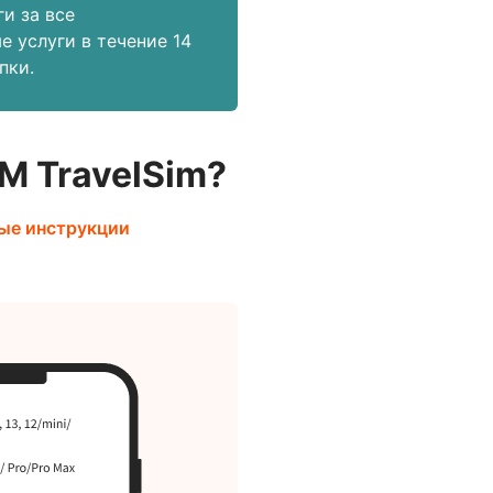
и за все
е услуги в течение 14
пки.
M TravelSim?
ые инструкции