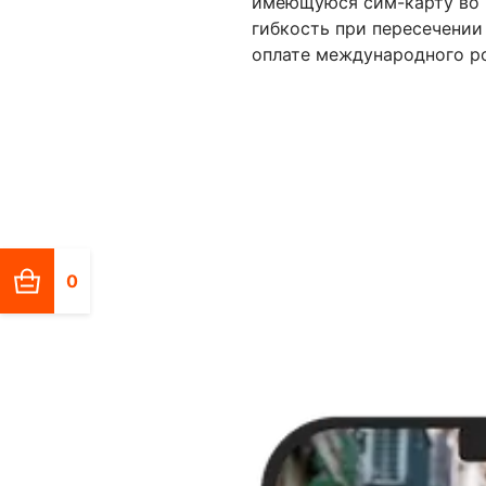
имеющуюся сим-карту во в
гибкость при пересечении
оплате международного ро
0