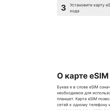
Установите карту e
3
кода
О карте eSIM
Буква е в слове eSIM озна
необходимое для использо
планшет. Карта eSIM позв
сетей к одному телефону 