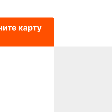
чите карту
?