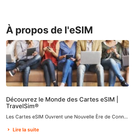
À propos de l'eSIM
Découvrez le Monde des Cartes eSIM |
TravelSim®
Les Cartes eSIM Ouvrent une Nouvelle Ère de Connectivité Selon Brian X. Chen, journaliste du New York Times spécialisé dans les technologies grand public, bientôt « la carte SIM physique n’existera plus« . C’est en partie grâce à la décision d’Apple de supprimer le support de carte SIM de l’iPhone 14, ce qui en fait le premier […]
Lire la suite