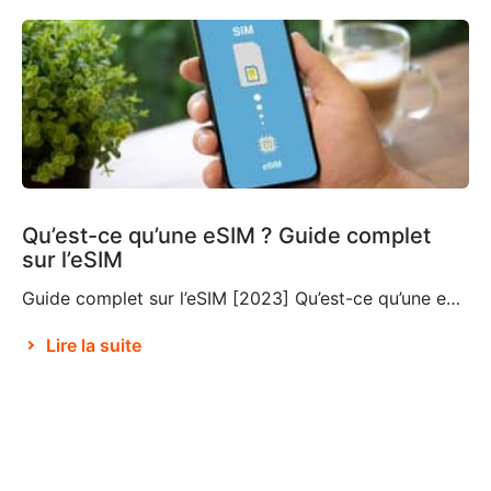
Qu’est-ce qu’une eSIM ? Guide complet
sur l’eSIM
Guide complet sur l’eSIM [2023] Qu’est-ce qu’une eSIM ? Si vous ne connaissez pas cette technologie relativement nouvelle, vous vous demandez ce qu’est une eSIM et si vous devriez choisir cette option pour vos déplacements et vos voyages. Une eSIM, également connue sous le nom de SIM intégrée ou SIM électronique, est un composant qui […]
Lire la suite