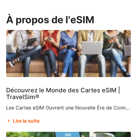
À propos de l'eSIM
Découvrez le Monde des Cartes eSIM |
TravelSim®
Les Cartes eSIM Ouvrent une Nouvelle Ère de Connectivité Selon Brian X. Chen, journaliste du New York Times spécialisé dans les technologies grand public, bientôt « la carte SIM physique n’existera plus« . C’est en partie grâce à la décision d’Apple de supprimer le support de carte SIM de l’iPhone 14, ce qui en fait le premier […]
Lire la suite