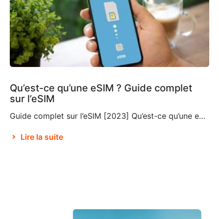
Qu’est-ce qu’une eSIM ? Guide complet
sur l’eSIM
Guide complet sur l’eSIM [2023] Qu’est-ce qu’une eSIM ? Si vous ne connaissez pas cette technologie relativement nouvelle, vous vous demandez ce qu’est une eSIM et si vous devriez choisir cette option pour vos déplacements et vos voyages. Une eSIM, également connue sous le nom de SIM intégrée ou SIM électronique, est un composant qui […]
Lire la suite