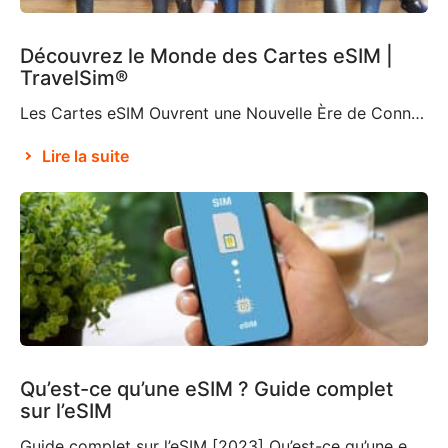
Découvrez le Monde des Cartes eSIM |
TravelSim®
Les Cartes eSIM Ouvrent une Nouvelle Ère de Connectivité Selon Brian X. Chen, journaliste du New York Times spécialisé dans les technologies grand public, bientôt « la carte SIM physique n’existera plus« . C’est en partie grâce à la décision d’Apple de supprimer le support de carte SIM de l’iPhone 14, ce qui en fait le premier […]
Lire la suite
Qu’est-ce qu’une eSIM ? Guide complet
sur l’eSIM
Guide complet sur l’eSIM [2023] Qu’est-ce qu’une eSIM ? Si vous ne connaissez pas cette technologie relativement nouvelle, vous vous demandez ce qu’est une eSIM et si vous devriez choisir cette option pour vos déplacements et vos voyages. Une eSIM, également connue sous le nom de SIM intégrée ou SIM électronique, est un composant qui […]