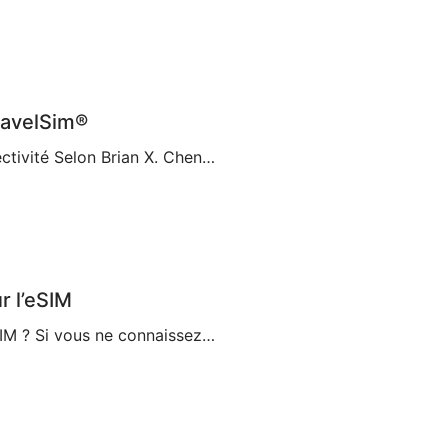
ravelSim®
Les Cartes eSIM Ouvrent une Nouvelle Ère de Connectivité Selon Brian X. Chen, journaliste du New York Times spécialisé dans les technologies grand public, bientôt « la carte SIM physique n’existera plus« . C’est en partie grâce à la décision d’Apple de supprimer le support de carte SIM de l’iPhone 14, ce qui en fait le premier […]
r l’eSIM
Guide complet sur l’eSIM [2023] Qu’est-ce qu’une eSIM ? Si vous ne connaissez pas cette technologie relativement nouvelle, vous vous demandez ce qu’est une eSIM et si vous devriez choisir cette option pour vos déplacements et vos voyages. Une eSIM, également connue sous le nom de SIM intégrée ou SIM électronique, est un composant qui […]