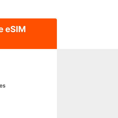
e eSIM
les