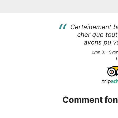
“
Certainement 
cher que tout
avons pu voi
Lynn B. - Sydn
)
Comment fonc