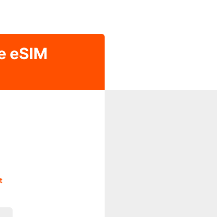
e eSIM
t