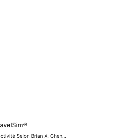
ravelSim®
Les Cartes eSIM Ouvrent une Nouvelle Ère de Connectivité Selon Brian X. Chen, journaliste du New York Times spécialisé dans les technologies grand public, bientôt « la carte SIM physique n’existera plus« . C’est en partie grâce à la décision d’Apple de supprimer le support de carte SIM de l’iPhone 14, ce qui en fait le premier […]