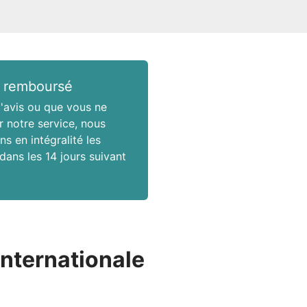
 remboursé
'avis ou que vous ne
r notre service, nous
s en intégralité les
 dans les 14 jours suivant
nternationale