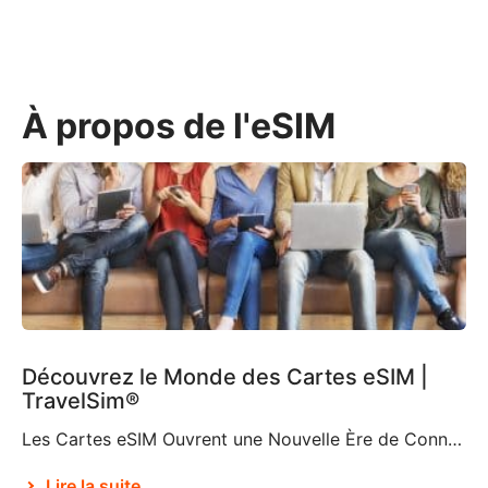
À propos de l'eSIM
Découvrez le Monde des Cartes eSIM |
TravelSim®
Les Cartes eSIM Ouvrent une Nouvelle Ère de Connectivité Selon Brian X. Chen, journaliste du New York Times spécialisé dans les technologies grand public, bientôt « la carte SIM physique n’existera plus« . C’est en partie grâce à la décision d’Apple de supprimer le support de carte SIM de l’iPhone 14, ce qui en fait le premier […]
Lire la suite