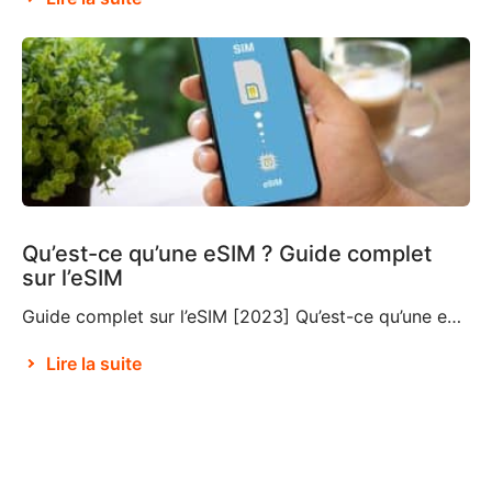
Qu’est-ce qu’une eSIM ? Guide complet
sur l’eSIM
Guide complet sur l’eSIM [2023] Qu’est-ce qu’une eSIM ? Si vous ne connaissez pas cette technologie relativement nouvelle, vous vous demandez ce qu’est une eSIM et si vous devriez choisir cette option pour vos déplacements et vos voyages. Une eSIM, également connue sous le nom de SIM intégrée ou SIM électronique, est un composant qui […]
Lire la suite