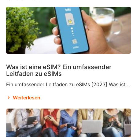
Was ist eine eSIM? Ein umfassender
Leitfaden zu eSIMs
Ein umfassender Leitfaden zu eSIMs [2023] Was ist eine eSIM? Wenn Sie mit dieser relativ neuen Technologie nicht vertraut sind, fragen Sie sich vielleicht, was eine eSIM ist und ob Sie diese in Ihre Reisepläne integrieren müssen oder nicht. Eine eSIM, auch eingebettete SIM oder elektronische SIM genannt, ist ein Bestandteil, der wahrscheinlich bereits in […]
Weiterlesen