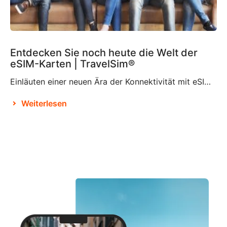
Entdecken Sie noch heute die Welt der
eSIM-Karten | TravelSim®
Einläuten einer neuen Ära der Konnektivität mit eSIM-Karten Laut Brian X. Chen, dem leitenden Autor für Verbrauchertechnologie bei der New York Times, wird es nicht mehr lange dauern, bis es „die physische SIM-Karte nicht mehr geben wird“. Dies ist offenbar der Entscheidung von Apple zu verdanken, das SIM-Kartenfach beim iPhone 14 zu eliminieren und es […]
Weiterlesen