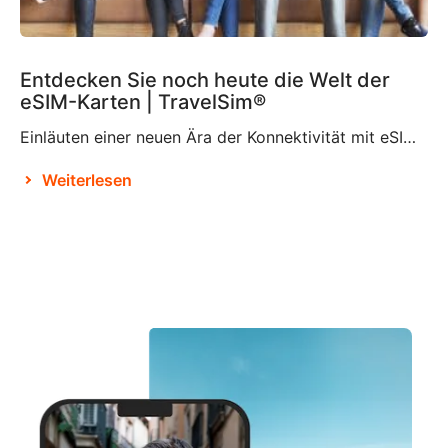
Entdecken Sie noch heute die Welt der
eSIM-Karten | TravelSim®
Einläuten einer neuen Ära der Konnektivität mit eSIM-Karten Laut Brian X. Chen, dem leitenden Autor für Verbrauchertechnologie bei der New York Times, wird es nicht mehr lange dauern, bis es „die physische SIM-Karte nicht mehr geben wird“. Dies ist offenbar der Entscheidung von Apple zu verdanken, das SIM-Kartenfach beim iPhone 14 zu eliminieren und es […]
Weiterlesen