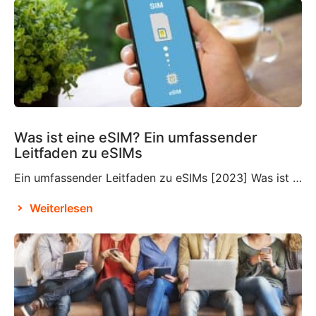
Was ist eine eSIM? Ein umfassender
Leitfaden zu eSIMs
Ein umfassender Leitfaden zu eSIMs [2023] Was ist eine eSIM? Wenn Sie mit dieser relativ neuen Technologie nicht vertraut sind, fragen Sie sich vielleicht, was eine eSIM ist und ob Sie diese in Ihre Reisepläne integrieren müssen oder nicht. Eine eSIM, auch eingebettete SIM oder elektronische SIM genannt, ist ein Bestandteil, der wahrscheinlich bereits in […]
Weiterlesen