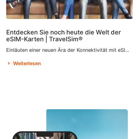
Entdecken Sie noch heute die Welt der
eSIM-Karten | TravelSim®
Einläuten einer neuen Ära der Konnektivität mit eSIM-Karten Laut Brian X. Chen, dem leitenden Autor für Verbrauchertechnologie bei der New York Times, wird es nicht mehr lange dauern, bis es „die physische SIM-Karte nicht mehr geben wird“. Dies ist offenbar der Entscheidung von Apple zu verdanken, das SIM-Kartenfach beim iPhone 14 zu eliminieren und es […]
Weiterlesen