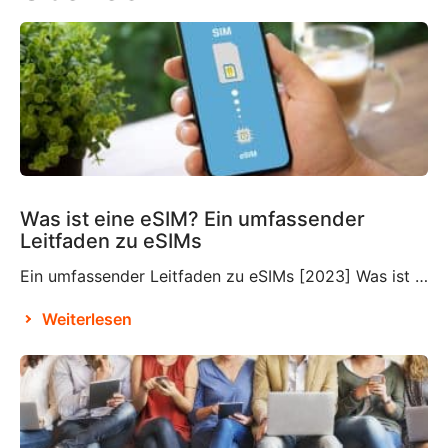
Was ist eine eSIM? Ein umfassender
Leitfaden zu eSIMs
Ein umfassender Leitfaden zu eSIMs [2023] Was ist eine eSIM? Wenn Sie mit dieser relativ neuen Technologie nicht vertraut sind, fragen Sie sich vielleicht, was eine eSIM ist und ob Sie diese in Ihre Reisepläne integrieren müssen oder nicht. Eine eSIM, auch eingebettete SIM oder elektronische SIM genannt, ist ein Bestandteil, der wahrscheinlich bereits in […]
Weiterlesen