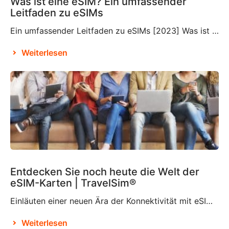
Was ist eine eSIM? Ein umfassender
Leitfaden zu eSIMs
Ein umfassender Leitfaden zu eSIMs [2023] Was ist eine eSIM? Wenn Sie mit dieser relativ neuen Technologie nicht vertraut sind, fragen Sie sich vielleicht, was eine eSIM ist und ob Sie diese in Ihre Reisepläne integrieren müssen oder nicht. Eine eSIM, auch eingebettete SIM oder elektronische SIM genannt, ist ein Bestandteil, der wahrscheinlich bereits in […]
Weiterlesen
Entdecken Sie noch heute die Welt der
eSIM-Karten | TravelSim®
Einläuten einer neuen Ära der Konnektivität mit eSIM-Karten Laut Brian X. Chen, dem leitenden Autor für Verbrauchertechnologie bei der New York Times, wird es nicht mehr lange dauern, bis es „die physische SIM-Karte nicht mehr geben wird“. Dies ist offenbar der Entscheidung von Apple zu verdanken, das SIM-Kartenfach beim iPhone 14 zu eliminieren und es […]
Weiterlesen