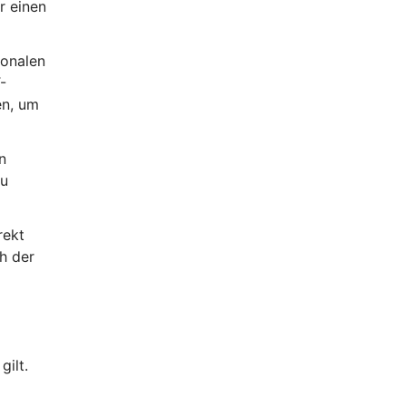
r einen
ionalen
-
en, um
n
zu
rekt
h der
gilt.