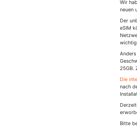
Wir hab
neuen u
Der unb
eSIM kö
Netzwer
wichti
Anders 
Geschw
25GB. 
Die int
nach de
Install
Derzeit
erworb
Bitte b